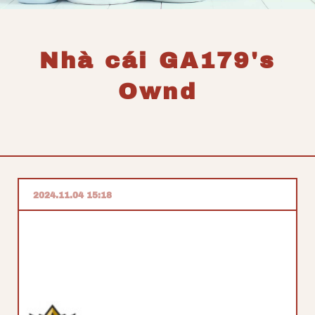
Nhà cái GA179's
Ownd
2024.11.04 15:18